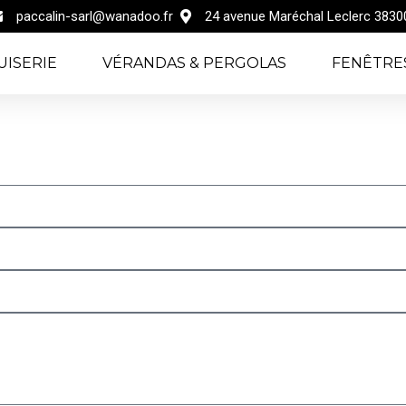
paccalin-sarl@wanadoo.fr
24 avenue Maréchal Leclerc 38300
ISERIE
VÉRANDAS & PERGOLAS
FENÊTRE