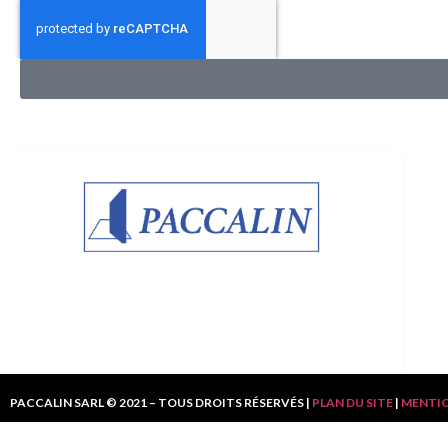
C
Menuiserie – Vitrerie – Miroiterie
PACCALIN SARL © 2021 – TOUS DROITS RÉSERVÉS |
PLAN DU SITE
|
MENTIO